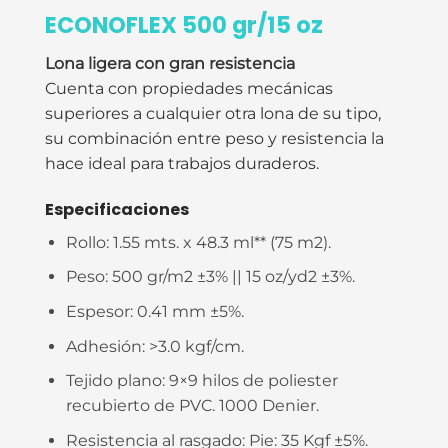
ECONOFLEX 500 gr/15 oz
Lona ligera con gran resistencia
Cuenta con propiedades mecánicas
superiores a cualquier otra lona de su tipo,
su combinación entre peso y resistencia la
hace ideal para trabajos duraderos.
Especificaciones
Rollo:
1.55 mts. x 48.3 ml** (75 m2).
Peso:
500
gr/m2 ±3% || 15 oz/yd2 ±3%.
Espesor:
0.41 mm ±5%.
Adhesión: >
3.0 kgf/cm.
Tejido plano:
9×9 hilos de poliester
recubierto de PVC. 1000 Denier.
Resistencia al rasgado:
Pie: 35 Kgf ±5%.