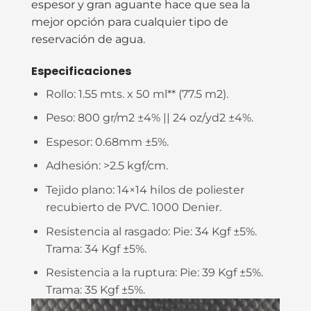
espesor y gran aguante hace que sea la
mejor opción para cualquier tipo de
reservación de agua.
Especificaciones
Rollo:
1.55 mts. x 50 ml** (77.5 m2).
Peso:
800 gr/m2 ±4% || 24 oz/yd2 ±4%.
Espesor:
0.68mm ±5%.
Adhesión: >
2.5 kgf/cm.
Tejido plano:
14×14 hilos de poliester
recubierto de PVC. 1000 Denier.
Resistencia al rasgado:
Pie: 34 Kgf ±5%.
Trama: 34 Kgf ±5%.
Resistencia a la ruptura:
Pie: 39 Kgf ±5%.
Trama: 35 Kgf ±5%.