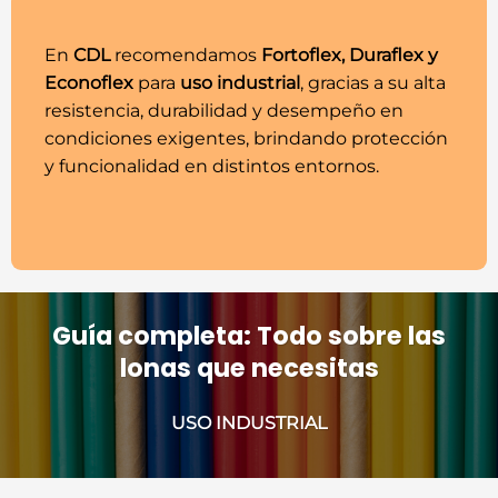
En
CDL
recomendamos
Fortoflex, Duraflex y
Econoflex
para
uso industrial
, gracias a su alta
resistencia, durabilidad y desempeño en
condiciones exigentes, brindando protección
y funcionalidad en distintos entornos.
Guía completa: Todo sobre las
lonas que necesitas
USO INDUSTRIAL